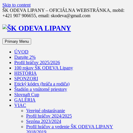
Skip to content
ŠK ODEVA LIPANY – OFICIÁLNA WEBSTRÁNKA, mobil:
+421 907 906655, email: skodeva@gmail.com
Primary Menu
ÚVOD
Darujte 2%
Profil hráčov 2025/2026
100 rokov ŠK ODEVA Lipany
HISTÓRIA
SPONZORI
Etický kódex (hráča a rodiča)
Štadión a vnútorné priestory
Slovnaft Cup
GALÉRIA
VIAC
Verejné obstarávanie
Profil hráčov 2024/2025
Sezóna 2023/2024
Profil hráčov a vedenie ŠK ODEVA LIPANY
2018/2019