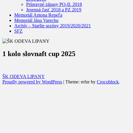
Prípravné zápasy PO-II. 2018
Jesenná časť 2018 a PZ 2019
Memoriál Antona Repeľa
Memoriál Jána Varechu
Archív – Staršie sezóny 2019/2020/2021
SFZ
1 kolo slovnaft cup 2025
ŠK ODEVA LIPANY
Proudly powered by WordPress
|
Theme: refur by
Crocoblock
.