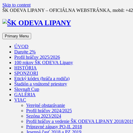
Skip to content
ŠK ODEVA LIPANY – OFICIÁLNA WEBSTRÁNKA, mobil: +421 90
Primary Menu
ÚVOD
Darujte 2%
Profil hráčov 2025/2026
100 rokov ŠK ODEVA Lipany
HISTÓRIA
SPONZORI
Etický kódex (hráča a rodiča)
Štadión a vnútorné priestory
Slovnaft Cup
GALÉRIA
VIAC
Verejné obstarávanie
Profil hráčov 2024/2025
Sezóna 2023/2024
Profil hráčov a vedenie ŠK ODEVA LIPANY 2018/201
Prípravné zápasy PO-II. 2018
Jesenná časť 2018 a PZ 2019