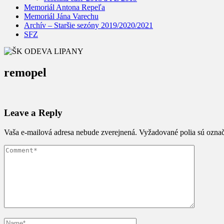
Memoriál Antona Repeľa
Memoriál Jána Varechu
Archív – Staršie sezóny 2019/2020/2021
SFZ
remopel
Leave a Reply
Vaša e-mailová adresa nebude zverejnená.
Vyžadované polia sú ozna