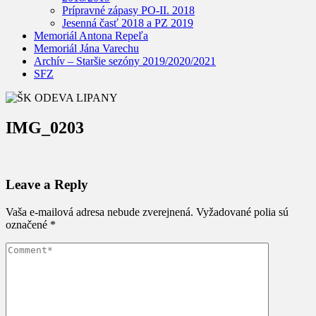
Prípravné zápasy PO-II. 2018
Jesenná časť 2018 a PZ 2019
Memoriál Antona Repeľa
Memoriál Jána Varechu
Archív – Staršie sezóny 2019/2020/2021
SFZ
IMG_0203
Leave a Reply
Vaša e-mailová adresa nebude zverejnená.
Vyžadované polia sú
označené
*