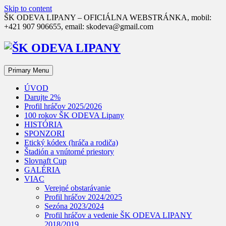
Skip to content
ŠK ODEVA LIPANY – OFICIÁLNA WEBSTRÁNKA, mobil:
+421 907 906655, email: skodeva@gmail.com
Primary Menu
ÚVOD
Darujte 2%
Profil hráčov 2025/2026
100 rokov ŠK ODEVA Lipany
HISTÓRIA
SPONZORI
Etický kódex (hráča a rodiča)
Štadión a vnútorné priestory
Slovnaft Cup
GALÉRIA
VIAC
Verejné obstarávanie
Profil hráčov 2024/2025
Sezóna 2023/2024
Profil hráčov a vedenie ŠK ODEVA LIPANY
2018/2019