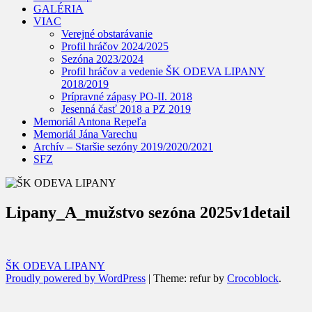
GALÉRIA
VIAC
Verejné obstarávanie
Profil hráčov 2024/2025
Sezóna 2023/2024
Profil hráčov a vedenie ŠK ODEVA LIPANY
2018/2019
Prípravné zápasy PO-II. 2018
Jesenná časť 2018 a PZ 2019
Memoriál Antona Repeľa
Memoriál Jána Varechu
Archív – Staršie sezóny 2019/2020/2021
SFZ
Lipany_A_mužstvo sezóna 2025v1detail
ŠK ODEVA LIPANY
Proudly powered by WordPress
|
Theme: refur by
Crocoblock
.