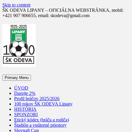
Skip to content
ŠK ODEVA LIPANY – OFICIÁLNA WEBSTRÁNKA, mobil:
+421 907 906655, email: skodeva@gmail.com
Primary Menu
ÚVOD
Darujte 2%
Profil hráčov 2025/2026
100 rokov ŠK ODEVA Lipany
HISTÓRIA
SPONZORI
Etický kódex (hráča a rodiča)
Štadión a vnútorné priestory
Slovnaft Cup