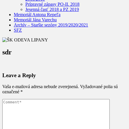
Prípravné zápasy PO-II. 2018
Jesenná časť 2018 a PZ 2019
Memoriál Antona Repeľa
Memoriál Jána Varechu
Archív – Staršie sezóny 2019/2020/2021
SFZ
sdr
Leave a Reply
Vaša e-mailová adresa nebude zverejnená.
Vyžadované polia sú
označené
*