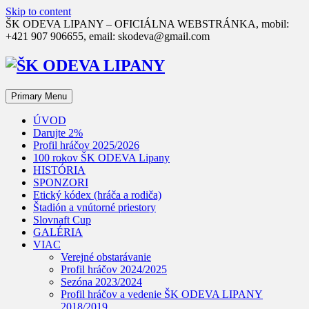
Skip to content
ŠK ODEVA LIPANY – OFICIÁLNA WEBSTRÁNKA, mobil:
+421 907 906655, email: skodeva@gmail.com
Primary Menu
ÚVOD
Darujte 2%
Profil hráčov 2025/2026
100 rokov ŠK ODEVA Lipany
HISTÓRIA
SPONZORI
Etický kódex (hráča a rodiča)
Štadión a vnútorné priestory
Slovnaft Cup
GALÉRIA
VIAC
Verejné obstarávanie
Profil hráčov 2024/2025
Sezóna 2023/2024
Profil hráčov a vedenie ŠK ODEVA LIPANY
2018/2019