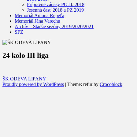
Prípravné zápasy PO-II. 2018
Jesenná časť 2018 a PZ 2019
Memoriál Antona Repeľa
Memoriál Jána Varechu
Archív – Staršie sezóny 2019/2020/2021
SFZ
24 kolo III liga
ŠK ODEVA LIPANY
Proudly powered by WordPress
|
Theme: refur by
Crocoblock
.