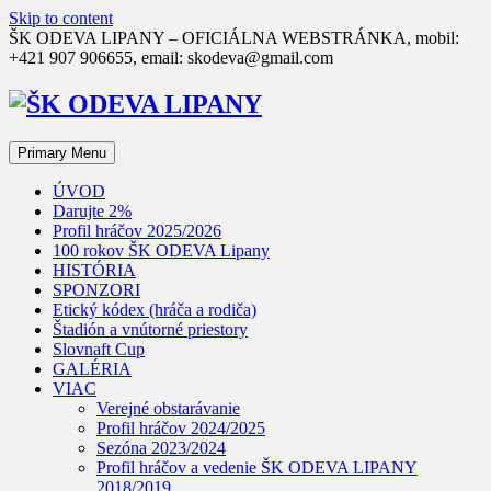
Skip to content
ŠK ODEVA LIPANY – OFICIÁLNA WEBSTRÁNKA, mobil:
+421 907 906655, email: skodeva@gmail.com
Primary Menu
ÚVOD
Darujte 2%
Profil hráčov 2025/2026
100 rokov ŠK ODEVA Lipany
HISTÓRIA
SPONZORI
Etický kódex (hráča a rodiča)
Štadión a vnútorné priestory
Slovnaft Cup
GALÉRIA
VIAC
Verejné obstarávanie
Profil hráčov 2024/2025
Sezóna 2023/2024
Profil hráčov a vedenie ŠK ODEVA LIPANY
2018/2019