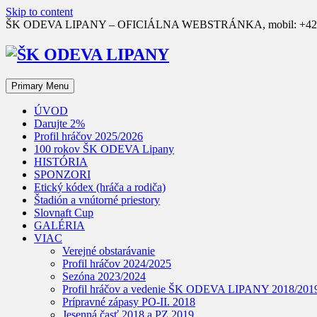
Skip to content
ŠK ODEVA LIPANY – OFICIÁLNA WEBSTRÁNKA, mobil: +421 90
Primary Menu
ÚVOD
Darujte 2%
Profil hráčov 2025/2026
100 rokov ŠK ODEVA Lipany
HISTÓRIA
SPONZORI
Etický kódex (hráča a rodiča)
Štadión a vnútorné priestory
Slovnaft Cup
GALÉRIA
VIAC
Verejné obstarávanie
Profil hráčov 2024/2025
Sezóna 2023/2024
Profil hráčov a vedenie ŠK ODEVA LIPANY 2018/201
Prípravné zápasy PO-II. 2018
Jesenná časť 2018 a PZ 2019