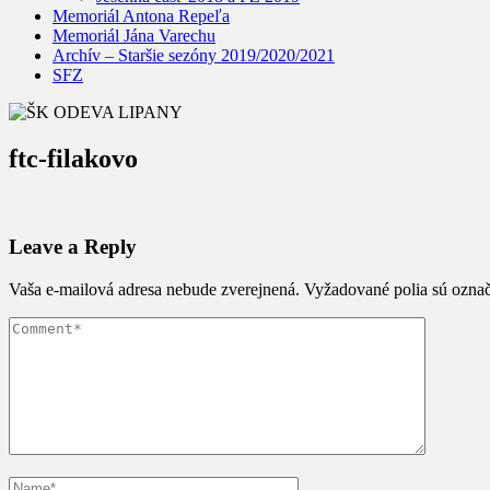
Memoriál Antona Repeľa
Memoriál Jána Varechu
Archív – Staršie sezóny 2019/2020/2021
SFZ
ftc-filakovo
Leave a Reply
Vaša e-mailová adresa nebude zverejnená.
Vyžadované polia sú ozna