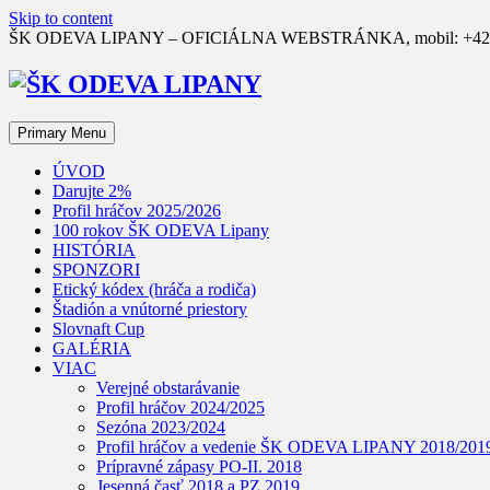
Skip to content
ŠK ODEVA LIPANY – OFICIÁLNA WEBSTRÁNKA, mobil: +421 90
Primary Menu
ÚVOD
Darujte 2%
Profil hráčov 2025/2026
100 rokov ŠK ODEVA Lipany
HISTÓRIA
SPONZORI
Etický kódex (hráča a rodiča)
Štadión a vnútorné priestory
Slovnaft Cup
GALÉRIA
VIAC
Verejné obstarávanie
Profil hráčov 2024/2025
Sezóna 2023/2024
Profil hráčov a vedenie ŠK ODEVA LIPANY 2018/201
Prípravné zápasy PO-II. 2018
Jesenná časť 2018 a PZ 2019