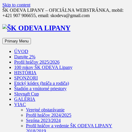
Skip to content
ŠK ODEVA LIPANY – OFICIÁLNA WEBSTRÁNKA, mobil:
+421 907 906655, email: skodeva@gmail.com
Primary Menu
ÚVOD
Darujte 2%
Profil hráčov 2025/2026
100 rokov ŠK ODEVA Lipany
HISTÓRIA
SPONZORI
Etický kódex (hráča a rodiča)
Štadión a vnútorné priestory
Slovnaft Cup
GALÉRIA
VIAC
Verejné obstarávanie
Profil hráčov 2024/2025
Sezóna 2023/2024
Profil hráčov a vedenie ŠK ODEVA LIPANY
2018/2019