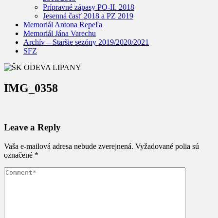
Prípravné zápasy PO-II. 2018
Jesenná časť 2018 a PZ 2019
Memoriál Antona Repeľa
Memoriál Jána Varechu
Archív – Staršie sezóny 2019/2020/2021
SFZ
IMG_0358
Leave a Reply
Vaša e-mailová adresa nebude zverejnená.
Vyžadované polia sú
označené
*