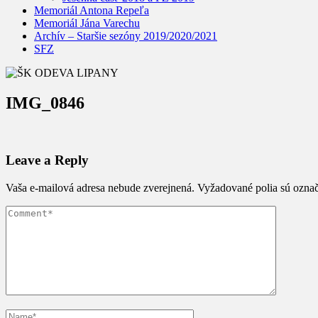
Memoriál Antona Repeľa
Memoriál Jána Varechu
Archív – Staršie sezóny 2019/2020/2021
SFZ
IMG_0846
Leave a Reply
Vaša e-mailová adresa nebude zverejnená.
Vyžadované polia sú ozna