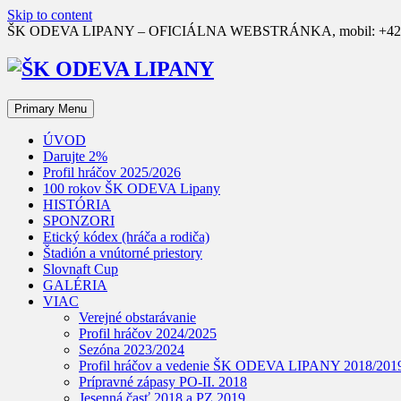
Skip to content
ŠK ODEVA LIPANY – OFICIÁLNA WEBSTRÁNKA, mobil: +421 90
Primary Menu
ÚVOD
Darujte 2%
Profil hráčov 2025/2026
100 rokov ŠK ODEVA Lipany
HISTÓRIA
SPONZORI
Etický kódex (hráča a rodiča)
Štadión a vnútorné priestory
Slovnaft Cup
GALÉRIA
VIAC
Verejné obstarávanie
Profil hráčov 2024/2025
Sezóna 2023/2024
Profil hráčov a vedenie ŠK ODEVA LIPANY 2018/201
Prípravné zápasy PO-II. 2018
Jesenná časť 2018 a PZ 2019