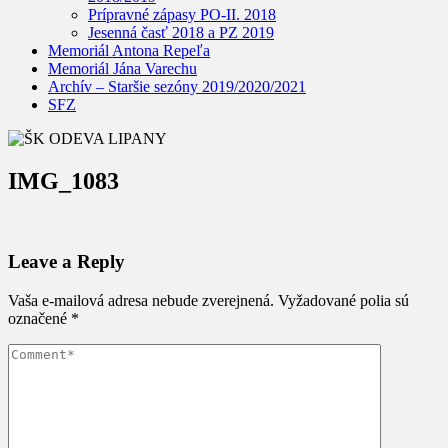
Prípravné zápasy PO-II. 2018
Jesenná časť 2018 a PZ 2019
Memoriál Antona Repeľa
Memoriál Jána Varechu
Archív – Staršie sezóny 2019/2020/2021
SFZ
IMG_1083
Leave a Reply
Vaša e-mailová adresa nebude zverejnená.
Vyžadované polia sú
označené
*