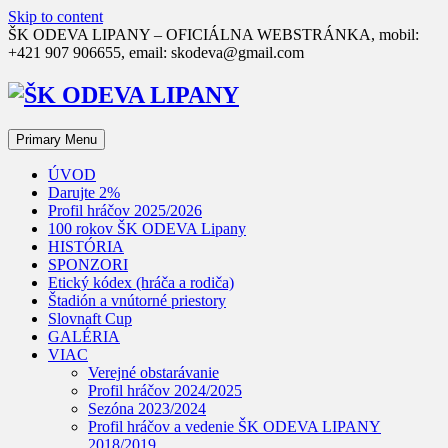
Skip to content
ŠK ODEVA LIPANY – OFICIÁLNA WEBSTRÁNKA, mobil:
+421 907 906655, email: skodeva@gmail.com
Primary Menu
ÚVOD
Darujte 2%
Profil hráčov 2025/2026
100 rokov ŠK ODEVA Lipany
HISTÓRIA
SPONZORI
Etický kódex (hráča a rodiča)
Štadión a vnútorné priestory
Slovnaft Cup
GALÉRIA
VIAC
Verejné obstarávanie
Profil hráčov 2024/2025
Sezóna 2023/2024
Profil hráčov a vedenie ŠK ODEVA LIPANY
2018/2019