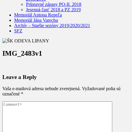
Prípravné zápasy PO-II. 2018
Jesenná časť 2018 a PZ 2019
Memoriál Antona Repeľa
Memoriál Jána Varechu
Archív – Staršie sezóny 2019/2020/2021
SFZ
IMG_2483v1
Leave a Reply
Vaša e-mailová adresa nebude zverejnená.
Vyžadované polia sú
označené
*