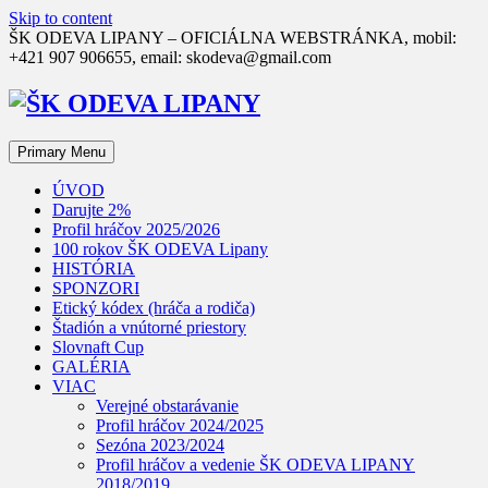
Skip to content
ŠK ODEVA LIPANY – OFICIÁLNA WEBSTRÁNKA, mobil:
+421 907 906655, email: skodeva@gmail.com
Primary Menu
ÚVOD
Darujte 2%
Profil hráčov 2025/2026
100 rokov ŠK ODEVA Lipany
HISTÓRIA
SPONZORI
Etický kódex (hráča a rodiča)
Štadión a vnútorné priestory
Slovnaft Cup
GALÉRIA
VIAC
Verejné obstarávanie
Profil hráčov 2024/2025
Sezóna 2023/2024
Profil hráčov a vedenie ŠK ODEVA LIPANY
2018/2019