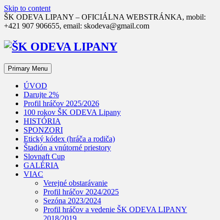
Skip to content
ŠK ODEVA LIPANY – OFICIÁLNA WEBSTRÁNKA, mobil:
+421 907 906655, email: skodeva@gmail.com
Primary Menu
ÚVOD
Darujte 2%
Profil hráčov 2025/2026
100 rokov ŠK ODEVA Lipany
HISTÓRIA
SPONZORI
Etický kódex (hráča a rodiča)
Štadión a vnútorné priestory
Slovnaft Cup
GALÉRIA
VIAC
Verejné obstarávanie
Profil hráčov 2024/2025
Sezóna 2023/2024
Profil hráčov a vedenie ŠK ODEVA LIPANY
2018/2019