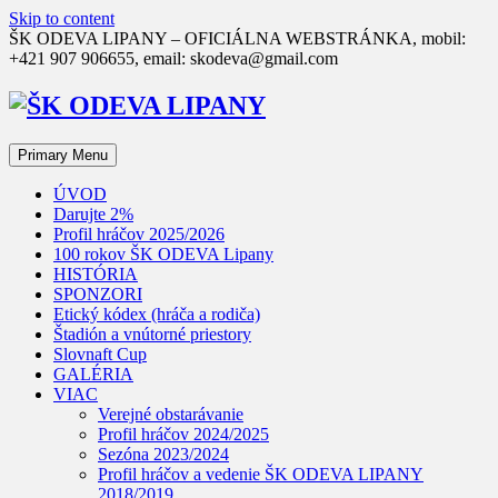
Skip to content
ŠK ODEVA LIPANY – OFICIÁLNA WEBSTRÁNKA, mobil:
+421 907 906655, email: skodeva@gmail.com
Primary Menu
ÚVOD
Darujte 2%
Profil hráčov 2025/2026
100 rokov ŠK ODEVA Lipany
HISTÓRIA
SPONZORI
Etický kódex (hráča a rodiča)
Štadión a vnútorné priestory
Slovnaft Cup
GALÉRIA
VIAC
Verejné obstarávanie
Profil hráčov 2024/2025
Sezóna 2023/2024
Profil hráčov a vedenie ŠK ODEVA LIPANY
2018/2019