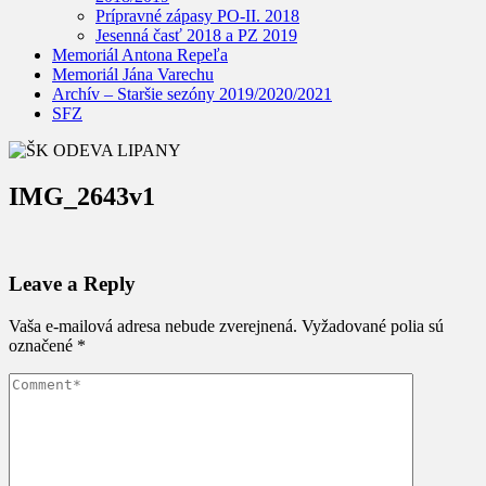
Prípravné zápasy PO-II. 2018
Jesenná časť 2018 a PZ 2019
Memoriál Antona Repeľa
Memoriál Jána Varechu
Archív – Staršie sezóny 2019/2020/2021
SFZ
IMG_2643v1
Leave a Reply
Vaša e-mailová adresa nebude zverejnená.
Vyžadované polia sú
označené
*