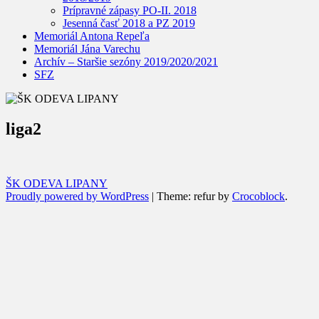
Prípravné zápasy PO-II. 2018
Jesenná časť 2018 a PZ 2019
Memoriál Antona Repeľa
Memoriál Jána Varechu
Archív – Staršie sezóny 2019/2020/2021
SFZ
liga2
ŠK ODEVA LIPANY
Proudly powered by WordPress
|
Theme: refur by
Crocoblock
.