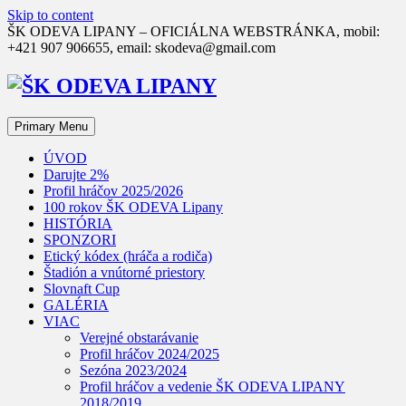
Skip to content
ŠK ODEVA LIPANY – OFICIÁLNA WEBSTRÁNKA, mobil:
+421 907 906655, email: skodeva@gmail.com
Primary Menu
ÚVOD
Darujte 2%
Profil hráčov 2025/2026
100 rokov ŠK ODEVA Lipany
HISTÓRIA
SPONZORI
Etický kódex (hráča a rodiča)
Štadión a vnútorné priestory
Slovnaft Cup
GALÉRIA
VIAC
Verejné obstarávanie
Profil hráčov 2024/2025
Sezóna 2023/2024
Profil hráčov a vedenie ŠK ODEVA LIPANY
2018/2019