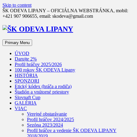
Skip to content
ŠK ODEVA LIPANY – OFICIÁLNA WEBSTRÁNKA, mobil:
+421 907 906655, email: skodeva@gmail.com
Primary Menu
ÚVOD
Darujte 2%
Profil hráčov 2025/2026
100 rokov ŠK ODEVA Lipany
HISTÓRIA
SPONZORI
Etický kódex (hráča a rodiča)
Štadión a vnútorné priestory
Slovnaft Cup
GALÉRIA
VIAC
Verejné obstarávanie
Profil hráčov 2024/2025
Sezóna 2023/2024
Profil hráčov a vedenie ŠK ODEVA LIPANY
2018/2019