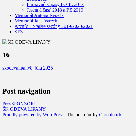
Prípravné zápasy PO-II. 2018
Jesenná časť 2018 a PZ 2019
Memoriál Antona Repeľa
Memoriál Jána Varechu
Archív – Staršie sezóny 2019/2020/2021
SFZ
16
skodevalipany
8. júla 2025
Post navigation
Prev
SPONZORI
ŠK ODEVA LIPANY
Proudly powered by WordPress
|
Theme: refur by
Crocoblock
.