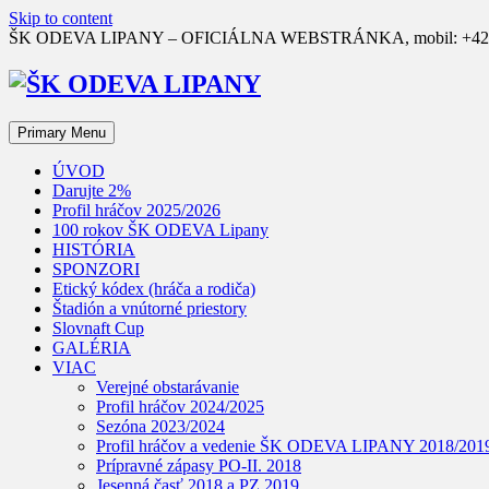
Skip to content
ŠK ODEVA LIPANY – OFICIÁLNA WEBSTRÁNKA, mobil: +421 90
Primary Menu
ÚVOD
Darujte 2%
Profil hráčov 2025/2026
100 rokov ŠK ODEVA Lipany
HISTÓRIA
SPONZORI
Etický kódex (hráča a rodiča)
Štadión a vnútorné priestory
Slovnaft Cup
GALÉRIA
VIAC
Verejné obstarávanie
Profil hráčov 2024/2025
Sezóna 2023/2024
Profil hráčov a vedenie ŠK ODEVA LIPANY 2018/201
Prípravné zápasy PO-II. 2018
Jesenná časť 2018 a PZ 2019