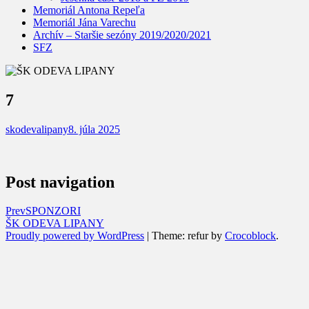
Memoriál Antona Repeľa
Memoriál Jána Varechu
Archív – Staršie sezóny 2019/2020/2021
SFZ
7
skodevalipany
8. júla 2025
Post navigation
Prev
SPONZORI
ŠK ODEVA LIPANY
Proudly powered by WordPress
|
Theme: refur by
Crocoblock
.